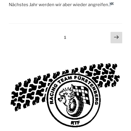
Nächstes Jahr werden wir aber wieder angreifen.
Seitennummerierung
Näch
Seite
1
Seit
der
Beiträge