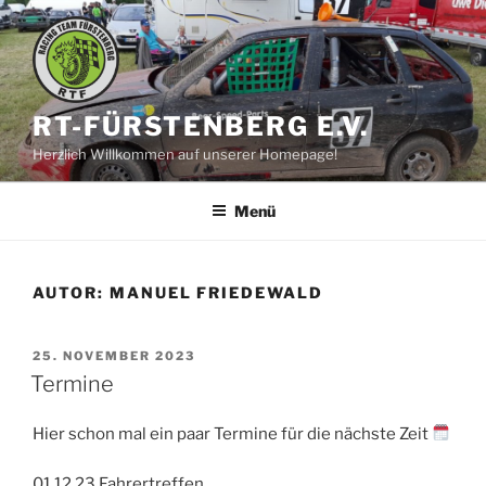
Zum
Inhalt
springen
RT-FÜRSTENBERG E.V.
Herzlich Willkommen auf unserer Homepage!
Menü
AUTOR:
MANUEL FRIEDEWALD
VERÖFFENTLICHT
25. NOVEMBER 2023
AM
Termine
Hier schon mal ein paar Termine für die nächste Zeit
01.12.23 Fahrertreffen