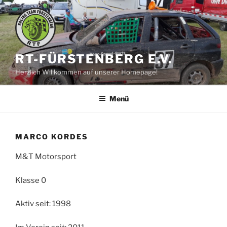
Zum
Inhalt
springen
RT-FÜRSTENBERG E.V.
Herzlich Willkommen auf unserer Homepage!
Menü
MARCO KORDES
M&T Motorsport
Klasse 0
Aktiv seit: 1998