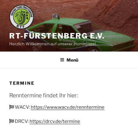
Zum
Inhalt
springen
RT-FÜRSTENBERG E.V.
Herzlich Willkommen auf unserer Homepage!
Menü
TERMINE
Renntermine findet Ihr hier:
WACV:
https://www.wacv.de/renntermine
DRCV:
https://drcv.de/termine