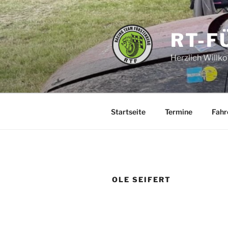
Zum
Inhalt
springen
RT-F
Herzlich Will
Startseite
Termine
Fahr
OLE SEIFERT