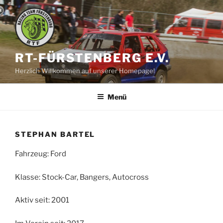
Zum
Inhalt
springen
RT-FÜRSTENBERG E.V.
Herzlich Willkommen auf unserer Homepage!
Menü
STEPHAN BARTEL
Fahrzeug: Ford
Klasse: Stock-Car, Bangers, Autocross
Aktiv seit: 2001